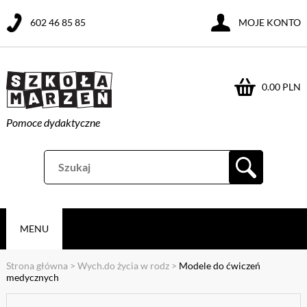
602 46 85 85
MOJE KONTO
0.00 PLN
Pomoce dydaktyczne
MENU
Strona główna
>
Wych.do życia w rodz
>
Modele do ćwiczeń
medycznych