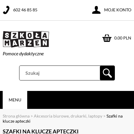
602 46 85 85
MOJE KONTO
0.00 PLN
Pomoce dydaktyczne
MENU
Strona główna
>
Akcesoria biurowe, drukarki, laptopy
>
Szafki na
klucze apteczki
SZAFKI NA KLUCZE APTECZKI