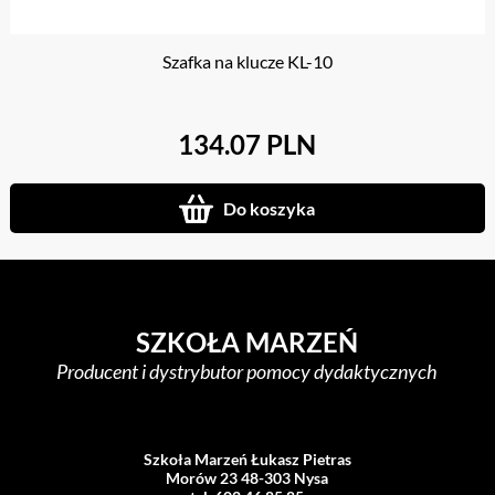
Szafka na klucze KL-10
134.07 PLN
Do koszyka
SZKOŁA MARZEŃ
Producent i dystrybutor pomocy dydaktycznych
Szkoła Marzeń Łukasz Pietras
Morów 23 48-303 Nysa