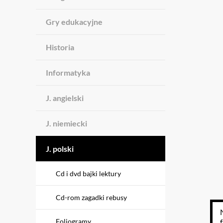
Gry edukacyjne
Historia
Informatyka
J. angielski
J. niemiecki
J. polski
Cd i dvd bajki lektury
Cd-rom zagadki rebusy
Foliogramy