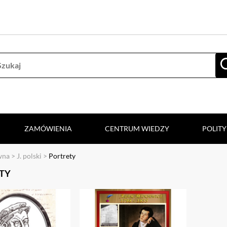
ZAMÓWIENIA
CENTRUM WIEDZY
POLIT
wna
>
J. polski
>
Portrety
TY