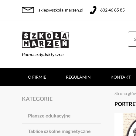
sklep@szkola-marzen.pl
602 46 85 85
Pomoce dydaktyczne
O FIRMIE
REGULAMIN
KONTAKT
Strona głó
KATEGORIE
PORTRE
Plansze edukacyjne
Tablice szkolne magnetyczne