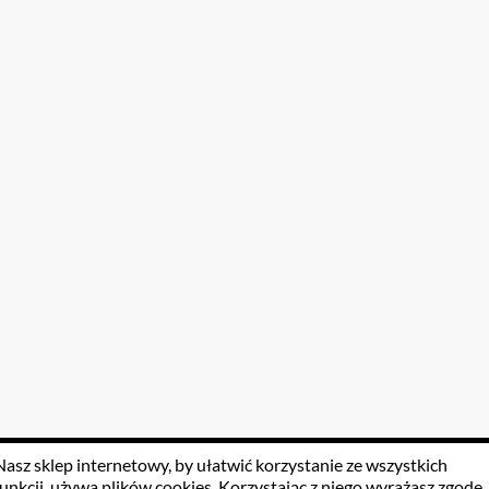
Nasz sklep internetowy, by ułatwić korzystanie ze wszystkich
funkcji, używa
plików cookies
. Korzystając z niego wyrażasz zgodę