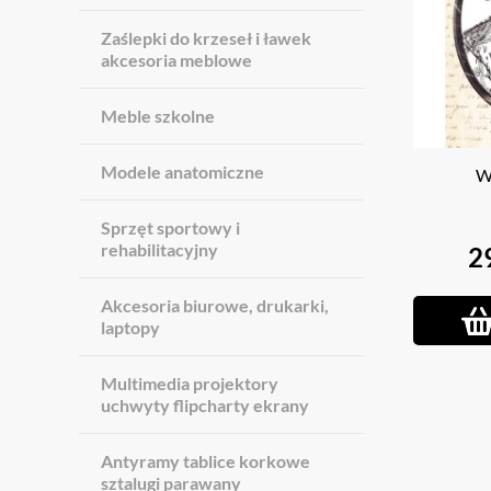
Zaślepki do krzeseł i ławek
akcesoria meblowe
Meble szkolne
Modele anatomiczne
W
Sprzęt sportowy i
rehabilitacyjny
2
Akcesoria biurowe, drukarki,
laptopy
Multimedia projektory
uchwyty flipcharty ekrany
Antyramy tablice korkowe
sztalugi parawany