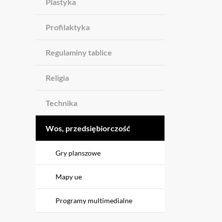
Plastyka
Profilaktyka
Regulaminy tablice
Religia
Technika
Wos, przedsiębiorczość
Gry planszowe
Mapy ue
Programy multimedialne