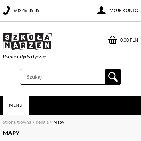
602 46 85 85
MOJE KONTO
0.00 PLN
Pomoce dydaktyczne
MENU
Strona główna
>
Religia
>
Mapy
MAPY