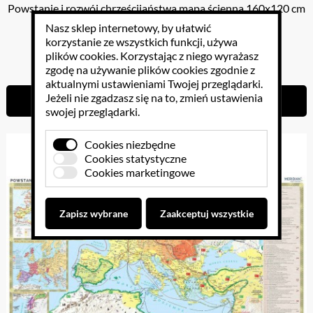
Powstanie i rozwój chrześcijaństwa mapa ścienna 160x120 cm
Nasz sklep internetowy, by ułatwić
korzystanie ze wszystkich funkcji, używa
plików cookies
. Korzystając z niego wyrażasz
239.40 PLN
zgodę na używanie plików cookies zgodnie z
aktualnymi ustawieniami Twojej przeglądarki.
Jeżeli nie zgadzasz się na to, zmień ustawienia
Do koszyka
swojej przeglądarki.
Cookies niezbędne
Cookies statystyczne
Cookies marketingowe
Zapisz wybrane
Zaakceptuj wszystkie