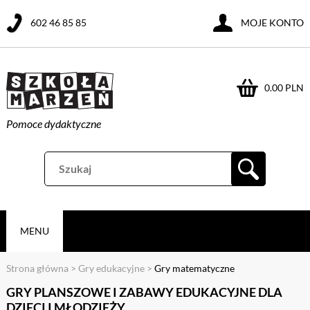
602 46 85 85
MOJE KONTO
0.00 PLN
Pomoce dydaktyczne
MENU
Strona główna
>
Gry edukacyjne
>
Gry matematyczne
GRY PLANSZOWE I ZABAWY EDUKACYJNE DLA
DZIECI I MŁODZIEŻY