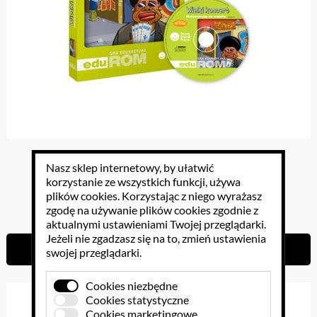
Gra matematyczna Wielki koncert
Nasz sklep internetowy, by ułatwić
korzystanie ze wszystkich funkcji, używa
plików cookies
. Korzystając z niego wyrażasz
79.95 PLN
zgodę na używanie plików cookies zgodnie z
aktualnymi ustawieniami Twojej przeglądarki.
Jeżeli nie zgadzasz się na to, zmień ustawienia
Do koszyka
swojej przeglądarki.
Cookies niezbędne
Cookies statystyczne
Cookies marketingowe