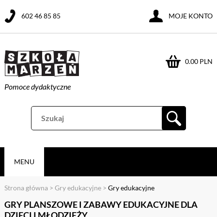
602 46 85 85
MOJE KONTO
0.00 PLN
Pomoce dydaktyczne
MENU
Strona główna
>
Gry edukacyjne
>
Gry edukacyjne
GRY PLANSZOWE I ZABAWY EDUKACYJNE DLA
DZIECI I MŁODZIEŻY