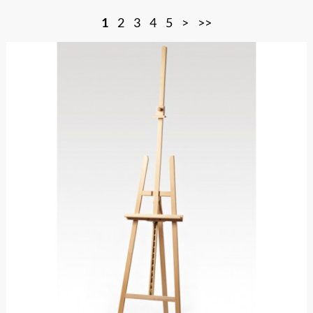
1
2
3
4
5
>
>>