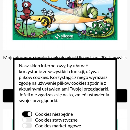
Moje pierwsze słówka język niemiecki licencja na 20 stanowisk
Nasz sklep internetowy, by ułatwić
korzystanie ze wszystkich funkcji, używa
plików cookies
. Korzystając z niego wyrażasz
499.00 PLN
zgodę na używanie plików cookies zgodnie z
aktualnymi ustawieniami Twojej przeglądarki.
Jeżeli nie zgadzasz się na to, zmień ustawienia
Do koszyka
swojej przeglądarki.
Cookies niezbędne
Cookies statystyczne
Cookies marketingowe