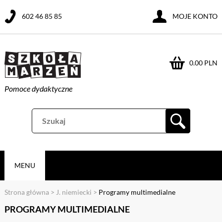
602 46 85 85
MOJE KONTO
0.00 PLN
Pomoce dydaktyczne
MENU
Strona główna
>
J. niemiecki
>
Programy multimedialne
PROGRAMY MULTIMEDIALNE