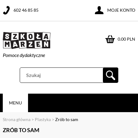
602 46 85 85
MOJE KONTO
0.00 PLN
Pomoce dydaktyczne
MENU
Strona główna
>
Plastyka
>
Zrób to sam
ZRÓB TO SAM