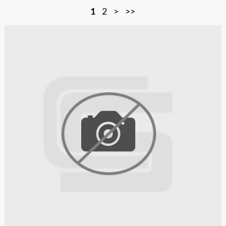
1
2
>
>>