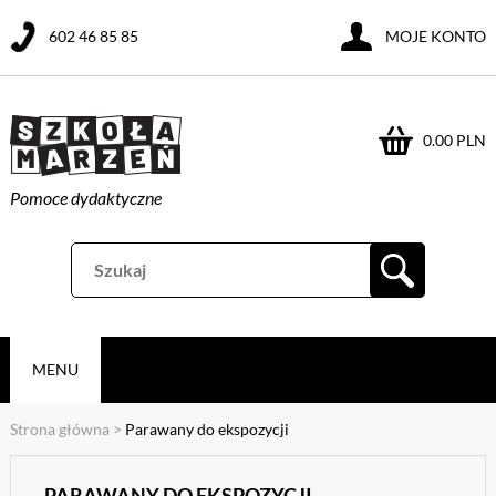
602 46 85 85
MOJE KONTO
0.00 PLN
Pomoce dydaktyczne
MENU
Strona główna
>
Parawany do ekspozycji
PARAWANY DO EKSPOZYCJI