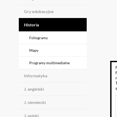
Gry edukacyjne
Historia
Foliogramy
Mapy
Programy multimedialne
Informatyka
J. angielski
J. niemiecki
J. polski