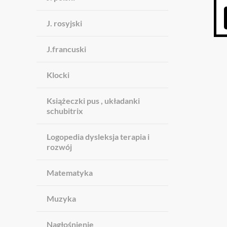
J. rosyjski
J.francuski
Klocki
Książeczki pus , układanki
schubitrix
Logopedia dysleksja terapia i
rozwój
Matematyka
Muzyka
Nagłośnienie