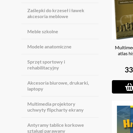
Zaślepki do krzeseł i ławek
akcesoria meblowe
Meble szkolne
Modele anatomiczne
Multimed
atlas h
Sprzęt sportowy i
rehabilitacyjny
33
Akcesoria biurowe, drukarki,
laptopy
Multimedia projektory
uchwyty flipcharty ekrany
Antyramy tablice korkowe
sztalugi parawany