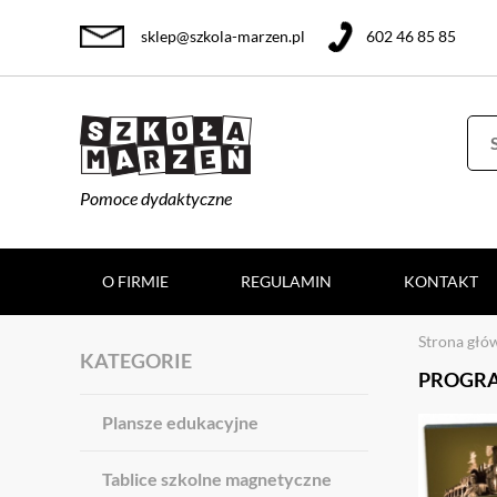
sklep@szkola-marzen.pl
602 46 85 85
Pomoce dydaktyczne
O FIRMIE
REGULAMIN
KONTAKT
Strona głó
KATEGORIE
PROGRA
Plansze edukacyjne
Tablice szkolne magnetyczne