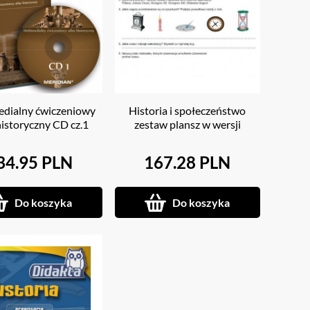
edialny ćwiczeniowy
Historia i społeczeństwo
historyczny CD cz.1
zestaw plansz w wersji
multimedialnej na CD lub
PENDRIVE
34.95 PLN
167.28 PLN
Do koszyka
Do koszyka