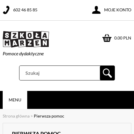
602 46 85 85
MOJE KONTO
0.00 PLN
Pomoce dydaktyczne
MENU
Strona główna
>
Pierwsza pomoc
PIERWSZA POMOC