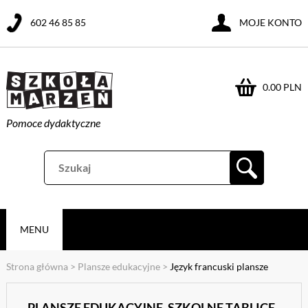
602 46 85 85
MOJE KONTO
0.00 PLN
Pomoce dydaktyczne
MENU
Strona główna
>
Plansze edukacyjne
>
Język francuski plansze
PLANSZE EDUKACYJNE, SZKOLNE TABLICE