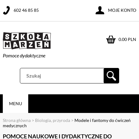
602 46 85 85
MOJE KONTO
0.00 PLN
Pomoce dydaktyczne
MENU
Strona główna
>
Biologia, przyroda
>
Modele i fantomy do ćwiczeń
medycznych
POMOCE NAUKOWE I DYDAKTYCZNE DO