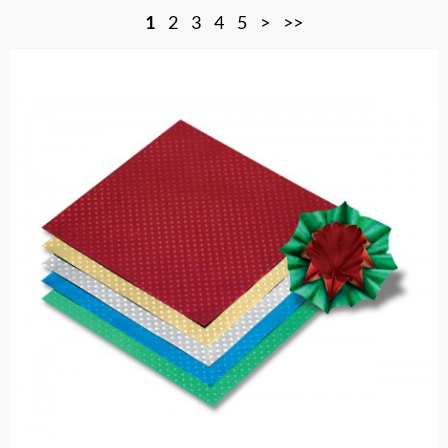
1
2
3
4
5
>
>>