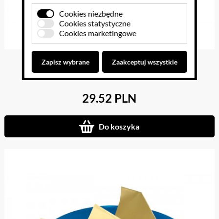
Cookies niezbędne
Cookies statystyczne
Cookies marketingowe
Folia aluminiowa koła 15 cm 50 sztuk
Zapisz wybrane
Zaakceptuj wszystkie
29.52 PLN
Do koszyka