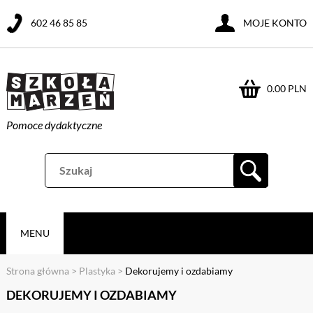
602 46 85 85
MOJE KONTO
0.00 PLN
Pomoce dydaktyczne
MENU
Strona główna
>
Plastyka
>
Dekorujemy i ozdabiamy
DEKORUJEMY I OZDABIAMY