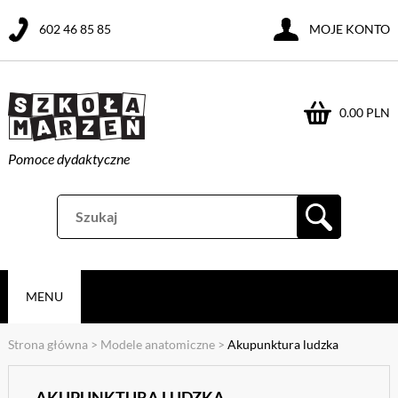
602 46 85 85
MOJE KONTO
0.00 PLN
Pomoce dydaktyczne
MENU
Strona główna
>
Modele anatomiczne
>
Akupunktura ludzka
AKUPUNKTURA LUDZKA