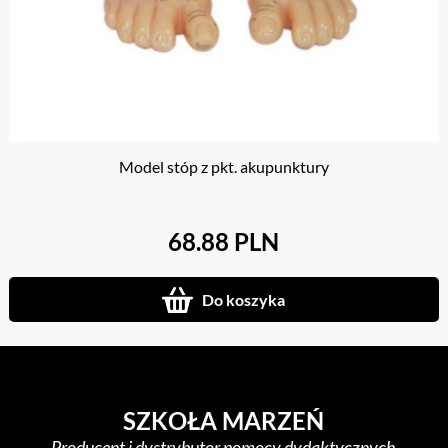
Model stóp z pkt. akupunktury
68.88 PLN
Do koszyka
SZKOŁA MARZEŃ
Producent i dystrybutor pomocy dydaktycznych