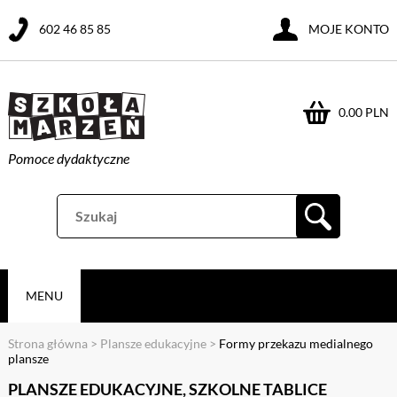
602 46 85 85
MOJE KONTO
0.00 PLN
Pomoce dydaktyczne
MENU
Strona główna
>
Plansze edukacyjne
>
Formy przekazu medialnego
plansze
PLANSZE EDUKACYJNE, SZKOLNE TABLICE