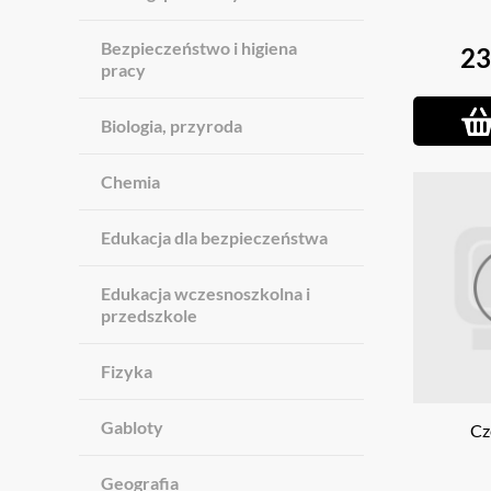
Bezpieczeństwo i higiena
23
pracy
Biologia, przyroda
Chemia
Edukacja dla bezpieczeństwa
Edukacja wczesnoszkolna i
przedszkole
Fizyka
Gabloty
Cz
Geografia