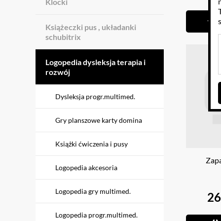
Klocki
Książeczki pus , układanki
schubitrix
Logopedia dysleksja terapia i
rozwój
Dysleksja progr.multimed.
Gry planszowe karty domina
Książki ćwiczenia i pusy
Zapa
Logopedia akcesoria
Logopedia gry multimed.
26
Logopedia progr.multimed.