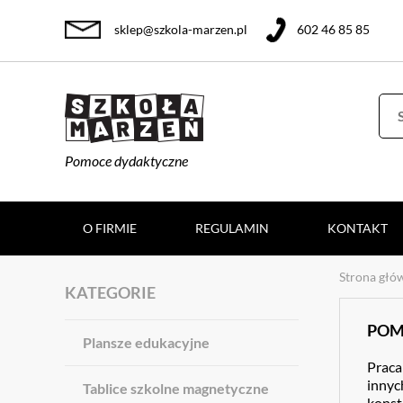
sklep@szkola-marzen.pl
602 46 85 85
Pomoce dydaktyczne
O FIRMIE
REGULAMIN
KONTAKT
Strona głó
KATEGORIE
POM
Plansze edukacyjne
Praca
innyc
Tablice szkolne magnetyczne
konst