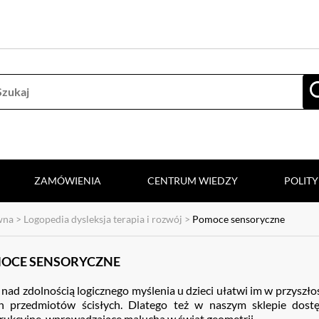
ZAMÓWIENIA
CENTRUM WIEDZY
POLIT
wna
>
Logopedia dysleksja terapia i rozwój
>
Pomoce sensoryczne
OCE SENSORYCZNE
 nad zdolnością logicznego myślenia u dzieci ułatwi im w przyszł
h przedmiotów ścisłych. Dlatego też w naszym sklepie dostę
rukcyjne, wprowadzające malucha w świat geometrii.