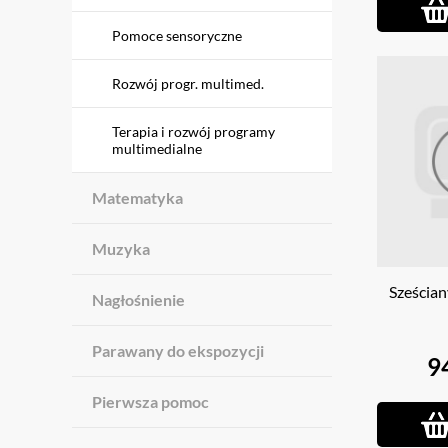
Pomoce sensoryczne
Rozwój progr. multimed.
Terapia i rozwój programy
multimedialne
Matematyka
Muzyka
Sześcian
Nagłośnienie
Parawany do ekspozycji
9
Pierwsza pomoc