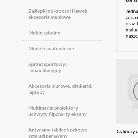
Zaślepki do krzeseł i ławek
Jedna
akcesoria meblowe
coś, 
oraz 
maluc
Meble szkolne
naszej
Modele anatomiczne
Sprzęt sportowy i
rehabilitacyjny
Akcesoria biurowe, drukarki,
laptopy
Multimedia projektory
uchwyty flipcharty ekrany
Antyramy tablice korkowe
Cylindry d
sztalugi parawany