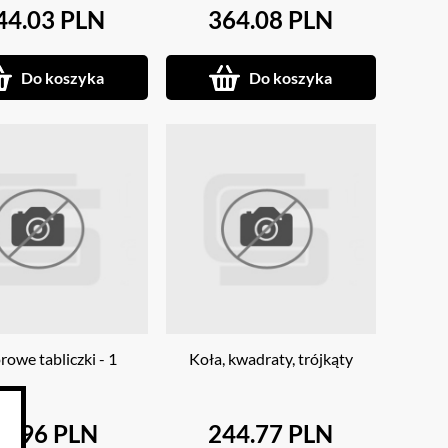
44.03 PLN
364.08 PLN
Do koszyka
Do koszyka
rowe tabliczki - 1
Koła, kwadraty, trójkąty
3.96 PLN
244.77 PLN