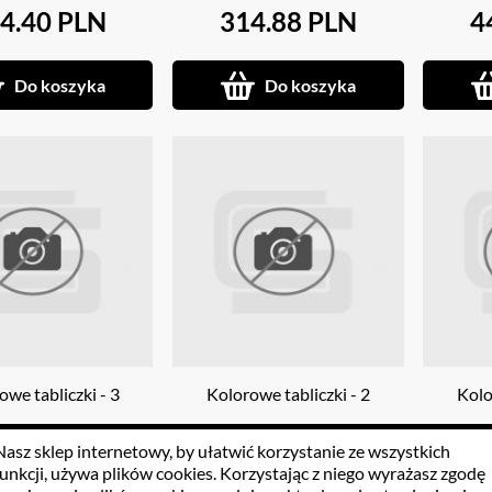
4.40 PLN
314.88 PLN
4
Do koszyka
Do koszyka
owe tabliczki - 3
Kolorowe tabliczki - 2
Kolo
Nasz sklep internetowy, by ułatwić korzystanie ze wszystkich
4.08 PLN
158.67 PLN
6
funkcji, używa
plików cookies
. Korzystając z niego wyrażasz zgodę