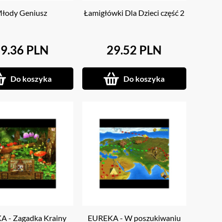
łody Geniusz
Łamigłówki Dla Dzieci część 2
9.36 PLN
29.52 PLN
Do koszyka
Do koszyka
 - Zagadka Krainy
EUREKA - W poszukiwaniu