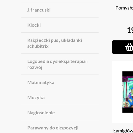
Pomysło
J.francuski
Klocki
1
Książeczki pus , układanki
schubitrix
Logopedia dysleksja terapia i
rozwój
Matematyka
Muzyka
Nagłośnienie
Parawany do ekspozycji
Łamigłówk