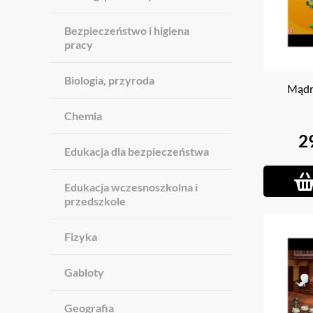
Bezpieczeństwo i higiena
pracy
Biologia, przyroda
Mądr
Chemia
2
Edukacja dla bezpieczeństwa
Edukacja wczesnoszkolna i
przedszkole
Fizyka
Gabloty
Geografia