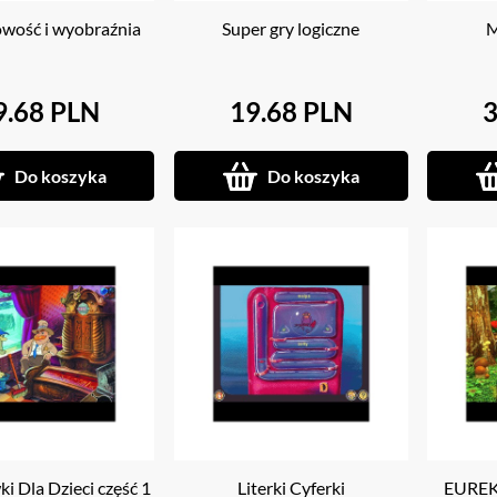
wość i wyobraźnia
Super gry logiczne
M
9.68 PLN
19.68 PLN
3
Do koszyka
Do koszyka
i Dla Dzieci część 1
Literki Cyferki
EUREKA