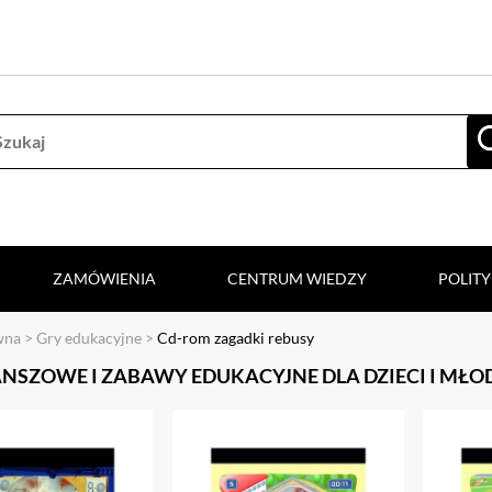
ZAMÓWIENIA
CENTRUM WIEDZY
POLIT
wna
>
Gry edukacyjne
>
Cd-rom zagadki rebusy
ANSZOWE I ZABAWY EDUKACYJNE DLA DZIECI I MŁO