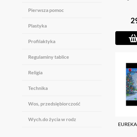
Pierwsza pomoc
2
Plastyka
Profilaktyka
Regulaminy tablice
Religia
Technika
Wos, przedsiębiorczość
Wych.do życia w rodz
EUREKA 