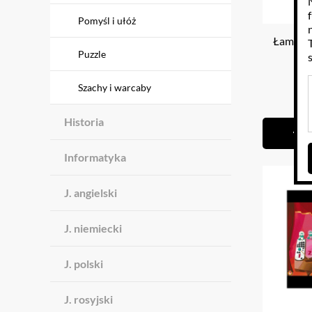
Pomyśl i ułóż
Łamigłó
Puzzle
Szachy i warcaby
2
Historia
Informatyka
J. angielski
J. niemiecki
J. polski
J. rosyjski