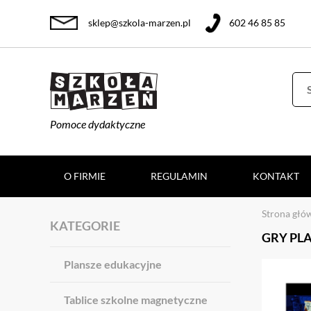
sklep@szkola-marzen.pl
602 46 85 85
Pomoce dydaktyczne
O FIRMIE
REGULAMIN
KONTAKT
Strona głó
KATEGORIE
GRY PL
Plansze edukacyjne
Tablice szkolne magnetyczne