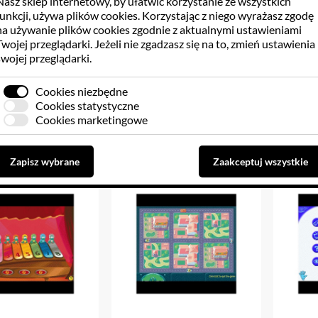
Nasz sklep internetowy, by ułatwić korzystanie ze wszystkich
funkcji, używa
plików cookies
. Korzystając z niego wyrażasz zgodę
na używanie plików cookies zgodnie z aktualnymi ustawieniami
wki Rodzinne cz. 2
Łamigłówki Rodzinne cz. 1
Potęga 
Twojej przeglądarki. Jeżeli nie zgadzasz się na to, zmień ustawienia
pr
swojej przeglądarki.
Cookies niezbędne
9.52 PLN
29.52 PLN
5
Cookies statystyczne
Cookies marketingowe
Do koszyka
Do koszyka
Zapisz wybrane
Zaakceptuj wszystkie