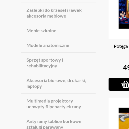
Zaślepki do krzeseł i ławek
akcesoria meblowe
Meble szkolne
Modele anatomiczne
Potęga 
Sprzęt sportowy i
rehabilitacyjny
4
Akcesoria biurowe, drukarki,
laptopy
Multimedia projektory
uchwyty flipcharty ekrany
Antyramy tablice korkowe
sztalugi parawany