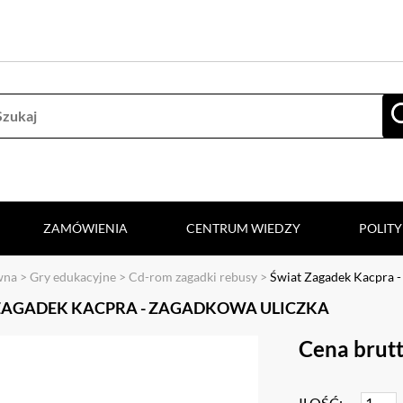
ZAMÓWIENIA
CENTRUM WIEDZY
POLIT
wna
>
Gry edukacyjne
>
Cd-rom zagadki rebusy
>
Świat Zagadek Kacpra -
ZAGADEK KACPRA - ZAGADKOWA ULICZKA
Cena brutt
ILOŚĆ: