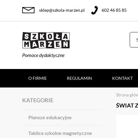
sklep@szkola-marzen.pl
602 46 85 85
Pomoce dydaktyczne
O FIRMIE
REGULAMIN
KONTAKT
Strona głó
KATEGORIE
ŚWIAT 
Plansze edukacyjne
Tablice szkolne magnetyczne