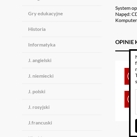
System op
Gry edukacyjne
Napęd: 
Komputer:
Historia
OPINIE
Informatyka
J. angielski
J. niemiecki
J. polski
J. rosyjski
J.francuski