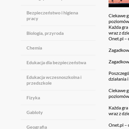
Bezpieczeństwo i higiena
Ciekawe gr
pracy
poziomów 
Każda gra 
wraz z dzi
Biologia, przyroda
Onet.pl – 
Chemia
Zagadkowa
Zagadkowa 
Edukacja dla bezpieczeństwa
Poszczegól
Edukacja wczesnoszkolna i
działania i
przedszkole
Ciekawe gr
poziomów 
Fizyka
Każda gra 
Gabloty
wraz z dzi
Onet.pl – 
Geografia