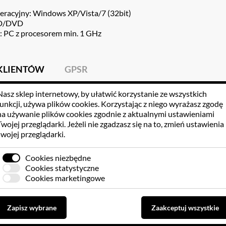
eracyjny: Windows XP/Vista/7 (32bit)
CD/DVD
 PC z procesorem min. 1 GHz
 KLIENTÓW
GPSR
Nasz sklep internetowy, by ułatwić korzystanie ze wszystkich
funkcji, używa
plików cookies
. Korzystając z niego wyrażasz zgodę
na używanie plików cookies zgodnie z aktualnymi ustawieniami
Twojej przeglądarki. Jeżeli nie zgadzasz się na to, zmień ustawienia
Brak opinii dla towaru
swojej przeglądarki.
Cookies niezbędne
Zaloguj się, aby dodać opinię
Cookies statystyczne
Cookies marketingowe
Zapisz wybrane
Zaakceptuj wszystkie