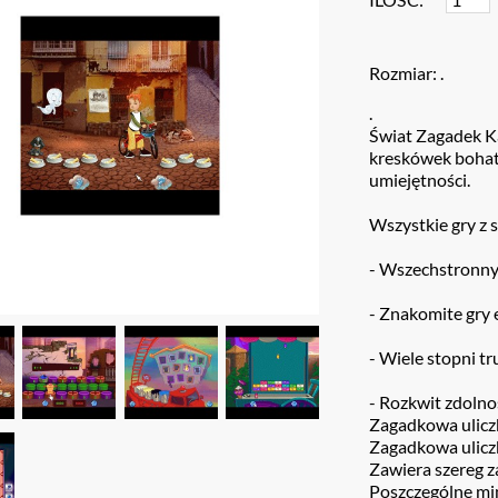
Rozmiar: .
.
Świat Zagadek Ka
kreskówek bohat
umiejętności.
Wszystkie gry z s
- Wszechstronny
- Znakomite gry
- Wiele stopni tr
- Rozkwit zdolnoś
Zagadkowa ulicz
Zagadkowa uliczk
Zawiera szereg z
Poszczególne min