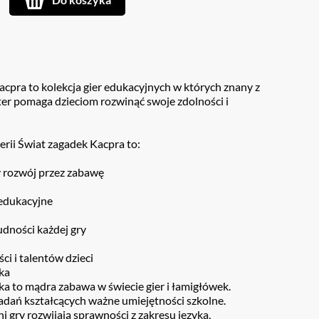
cpra to kolekcja gier edukacyjnych w których znany z
er pomaga dzieciom rozwinąć swoje zdolności i
erii Świat zagadek Kacpra to:
 rozwój przez zabawę
 edukacyjne
udności każdej gry
ci i talentów dzieci
ka
a to mądra zabawa w świecie gier i łamigłówek.
adań kształcących ważne umiejętności szkolne.
i gry rozwijają sprawności z zakresu języka,