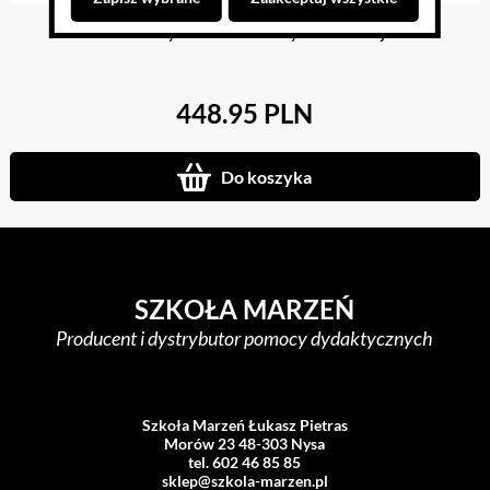
Ruchomy Alfabet Elżbiety Wianeckiej
448.95 PLN
Do koszyka
SZKOŁA MARZEŃ
Producent i dystrybutor pomocy dydaktycznych
Szkoła Marzeń Łukasz Pietras
Morów 23 48-303 Nysa
tel. 602 46 85 85
sklep@szkola-marzen.pl