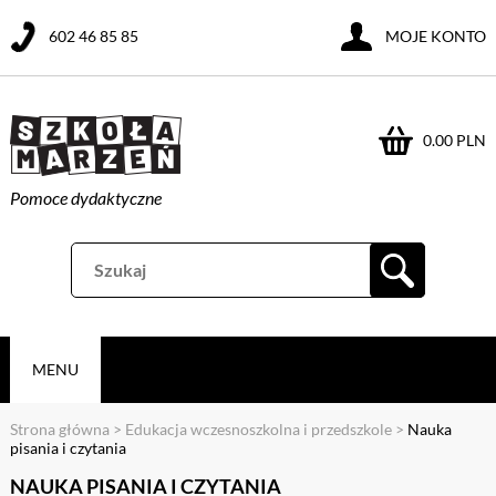
602 46 85 85
MOJE KONTO
0.00 PLN
Pomoce dydaktyczne
MENU
Strona główna
>
Edukacja wczesnoszkolna i przedszkole
>
Nauka
pisania i czytania
NAUKA PISANIA I CZYTANIA