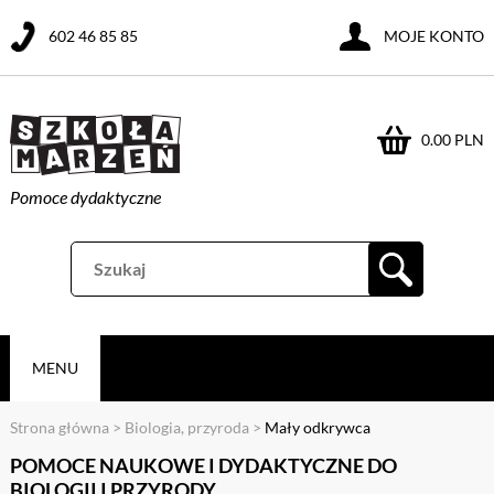
602 46 85 85
MOJE KONTO
0.00 PLN
Pomoce dydaktyczne
MENU
Strona główna
>
Biologia, przyroda
>
Mały odkrywca
POMOCE NAUKOWE I DYDAKTYCZNE DO
BIOLOGII I PRZYRODY