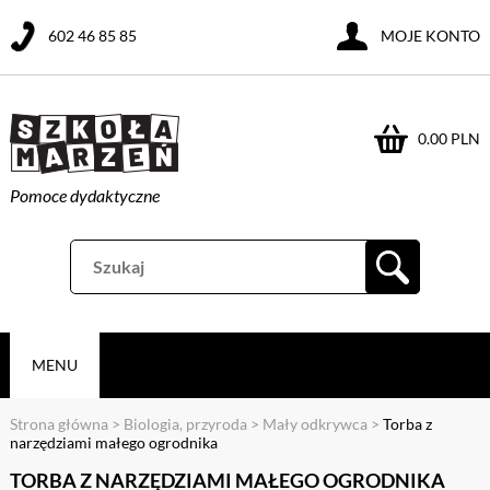
602 46 85 85
MOJE KONTO
0.00 PLN
Pomoce dydaktyczne
MENU
Strona główna
>
Biologia, przyroda
>
Mały odkrywca
>
Torba z
narzędziami małego ogrodnika
TORBA Z NARZĘDZIAMI MAŁEGO OGRODNIKA