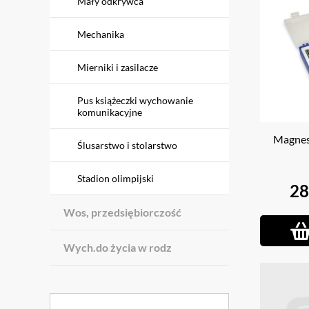
Mały odkrywca
Mechanika
Mierniki i zasilacze
Pus książeczki wychowanie
komunikacyjne
Magnes
Ślusarstwo i stolarstwo
Stadion olimpijski
28
Wos, przedsiębiorczość
Wych.do życia w rodz