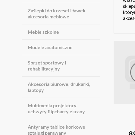
sklep
Zaślepki do krzeseł i ławek
który
akcesoria meblowe
akces
Meble szkolne
Modele anatomiczne
Sprzęt sportowy i
rehabilitacyjny
Akcesoria biurowe, drukarki,
laptopy
Multimedia projektory
uchwyty flipcharty ekrany
Antyramy tablice korkowe
8
sztalugi parawany