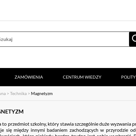
ZAMÓWIENIA
CENTRUM WIEDZY
POLIT
wna
>
Technika
>
Magnetyzm
NETYZM
a to przedmiot szkolny, który stawia szczególnie duże wyzwania
je się między innymi badaniem zachodzących w przyrodzie odd
iwościach, które niekiedy bardzo trudno jest sobie wyobrazić. 