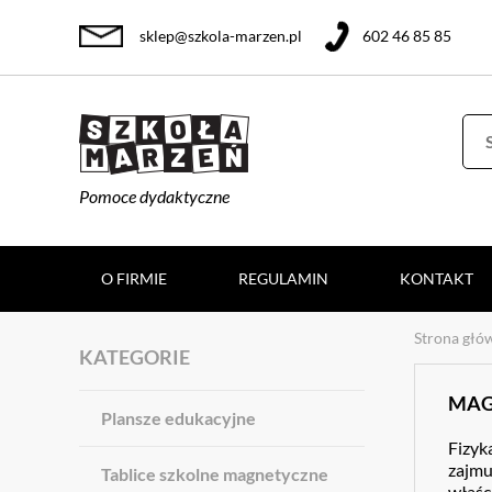
sklep@szkola-marzen.pl
602 46 85 85
Pomoce dydaktyczne
O FIRMIE
REGULAMIN
KONTAKT
Strona głó
KATEGORIE
MAG
Plansze edukacyjne
Fizyk
zajmu
Tablice szkolne magnetyczne
właśc