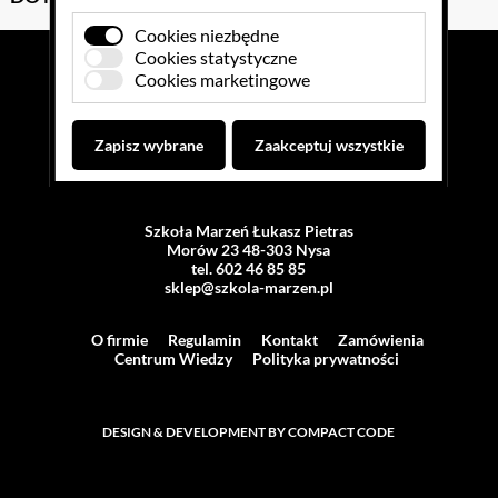
Cookies niezbędne
Cookies statystyczne
Cookies marketingowe
SZKOŁA MARZEŃ
Producent i dystrybutor pomocy dydaktycznych
Zapisz wybrane
Zaakceptuj wszystkie
Szkoła Marzeń Łukasz Pietras
Morów 23 48-303 Nysa
tel. 602 46 85 85
sklep@szkola-marzen.pl
O firmie
Regulamin
Kontakt
Zamówienia
Centrum Wiedzy
Polityka prywatności
DESIGN & DEVELOPMENT BY COMPACT CODE