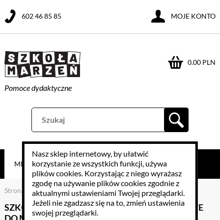
602 46 85 85
MOJE KONTO
0.00 PLN
Pomoce dydaktyczne
Nasz sklep internetowy, by ułatwić
korzystanie ze wszystkich funkcji, używa
MENU
plików cookies
. Korzystając z niego wyrażasz
zgodę na używanie plików cookies zgodnie z
Strona główna
>
Matematyka
>
Plansze interaktywne
aktualnymi ustawieniami Twojej przeglądarki.
Jeżeli nie zgadzasz się na to, zmień ustawienia
SZKOLNE POMOCE DYDAKTYCZNE I NAUKOWE
swojej przeglądarki.
DO MATEMATYKI