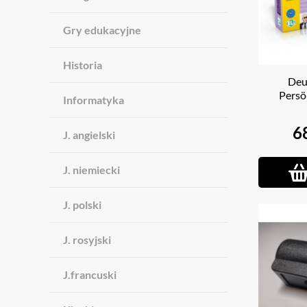
Gry edukacyjne
Historia
Deu
Persö
Informatyka
6
J. angielski
J. niemiecki
J. polski
J. rosyjski
J.francuski