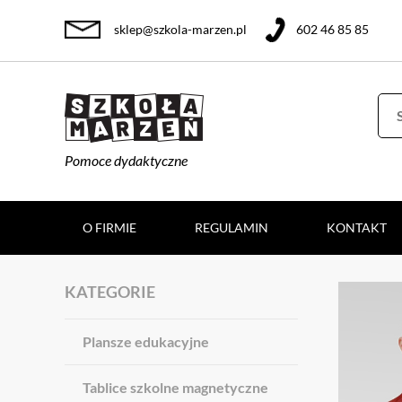
sklep@szkola-marzen.pl
602 46 85 85
Pomoce dydaktyczne
O FIRMIE
REGULAMIN
KONTAKT
KATEGORIE
Plansze edukacyjne
Tablice szkolne magnetyczne