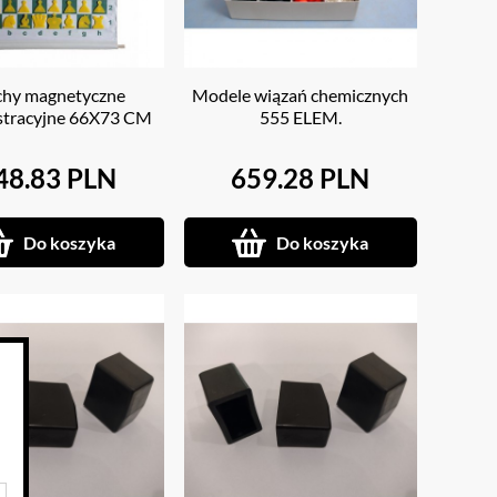
chy magnetyczne
Modele wiązań chemicznych
tracyjne 66X73 CM
555 ELEM.
48.83 PLN
659.28 PLN
Do koszyka
Do koszyka