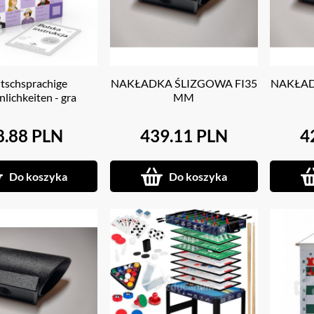
tschsprachige
NAKŁADKA ŚLIZGOWA FI35
NAKŁAD
nlichkeiten - gra
MM
językowa
8.88 PLN
439.11 PLN
4
Do koszyka
Do koszyka