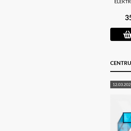
ELEKTR
3
CENTRU
12.03.202