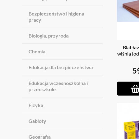
Bezpieczeństwo i higiena
pracy
Biologia, przyroda
Blat ła
Chemia
wiśnia (o
Edukacja dla bezpieczeństwa
5
Edukacja wczesnoszkolna i
przedszkole
Fizyka
Gabloty
Geografia