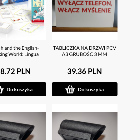
sh and the English-
TABLICZKA NA DRZWI PCV
ing World: Lingua
A3 GRUBOŚC 3 MM
ca: gra językowo-
wa: język angielski i
8.72 PLN
39.36 PLN
nglojęzyczne (A2-B2)
Do koszyka
Do koszyka