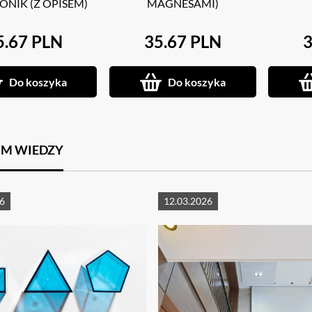
ONIK (Z OPISEM)
MAGNESAMI)
5.67 PLN
35.67 PLN
3
Do koszyka
Do koszyka
M WIEDZY
6
12.03.2026