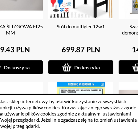
A ŚLIZGOWA FI25
Stół do multigier 12w1
Sza
MM
demons
9.43 PLN
699.87 PLN
1
Do koszyka
Do koszyka
Nasz sklep internetowy, by ułatwić korzystanie ze wszystkich
funkcji, używa
plików cookies
. Korzystając z niego wyrażasz zgodę
na używanie plików cookies zgodnie z aktualnymi ustawieniami
Twojej przeglądarki. Jeżeli nie zgadzasz się na to, zmień ustawienia
swojej przeglądarki.