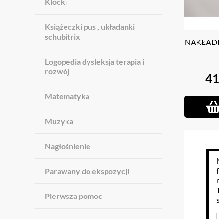
Klocki
Książeczki pus , układanki
schubitrix
NAKŁADK
Logopedia dysleksja terapia i
rozwój
41
Matematyka
Muzyka
Nagłośnienie
Parawany do ekspozycji
Pierwsza pomoc