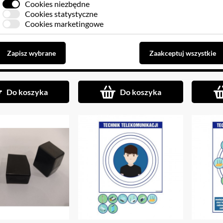
Cookies niezbędne
Cookies statystyczne
Cookies marketingowe
do przechowywania
PRZEMOC W RODZINIE
NAKŁA
map
PLANSZE
Zapisz wybrane
Zaakceptuj wszystkie
9.44 PLN
624.84 PLN
3
Do koszyka
Do koszyka