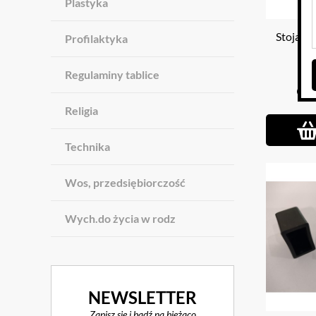
Plastyka
Stojak 
Profilaktyka
Regulaminy tablice
64
Religia
Technika
Wos, przedsiębiorczość
Wych.do życia w rodz
NEWSLETTER
Zapisz się i bądź na bieżąco