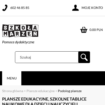
602 46 85 85
MOJE KONTO
0.00 PLN
Pomoce dydaktyczne
MENU
Strona główna
>
Plansze edukacyjne
>
Podolog plansze
PLANSZE EDUKACYJNE, SZKOLNE TABLICE
NAUKOWE DLA DZIECI I NAUCZYCIELI