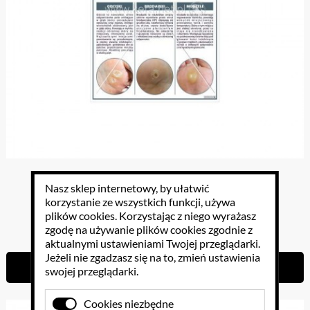
Deformacje palców plansza
Nasz sklep internetowy, by ułatwić
korzystanie ze wszystkich funkcji, używa
plików cookies
. Korzystając z niego wyrażasz
38.13 PLN
zgodę na używanie plików cookies zgodnie z
aktualnymi ustawieniami Twojej przeglądarki.
Jeżeli nie zgadzasz się na to, zmień ustawienia
Do koszyka
swojej przeglądarki.
Cookies niezbędne