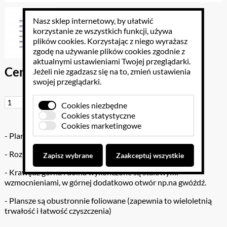
Nasz sklep internetowy, by ułatwić
korzystanie ze wszystkich funkcji, używa
plików cookies
. Korzystając z niego wyrażasz
zgodę na używanie plików cookies zgodnie z
aktualnymi ustawieniami Twojej przeglądarki.
Cena brutto: 38.13 PLN
Jeżeli nie zgadzasz się na to, zmień ustawienia
swojej przeglądarki.
Do koszyka
Cookies niezbędne
Cookies statystyczne
Cookies marketingowe
- Plansza naścienna
- Rozmiar planszy: 100 x70 cm
Zapisz wybrane
Zaakceptuj wszystkie
- Krawędź górna i dolna wykończone są stalowymi
wzmocnieniami, w górnej dodatkowo otwór np.na gwóźdź.
- Plansze są obustronnie foliowane (zapewnia to wieloletnią
trwałość i łatwość czyszczenia)