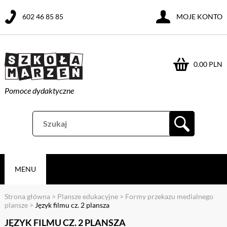
602 46 85 85
MOJE KONTO
0.00 PLN
Pomoce dydaktyczne
MENU
Strona główna
>
Plansze edukacyjne
>
Formy przekazu medialnego
plansze
>
Język filmu cz. 2 plansza
JĘZYK FILMU CZ. 2 PLANSZA