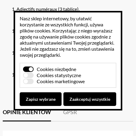
Adjectifs numéraux (3 tablice).
Nasz sklep internetowy, by ułatwić
korzystanie ze wszystkich funkcji, używa
plików cookies
. Korzystając z niego wyrażasz
La phrase interrogative.
zgodę na używanie plików cookies zgodnie z
aktualnymi ustawieniami Twojej przeglądarki.
Jeżeli nie zgadzasz się na to, zmień ustawienia
Adverbes de négation.
swojej przeglądarki.
Cookies niezbędne
Prépositions et adverbes de lieu.
Cookies statystyczne
Cookies marketingowe
Zapisz wybrane
Zaakceptuj wszystkie
OPINIE KLIENTÓW
GPSR