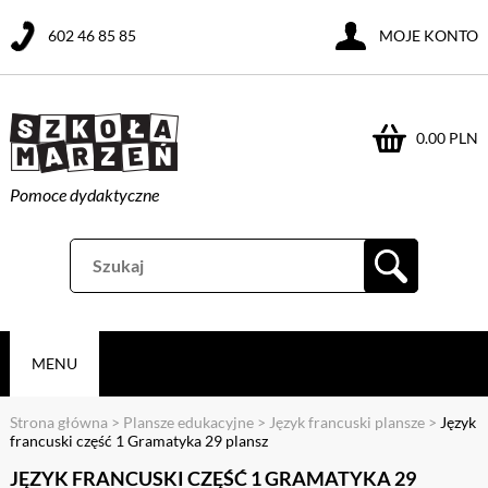
602 46 85 85
MOJE KONTO
0.00 PLN
Pomoce dydaktyczne
MENU
Strona główna
>
Plansze edukacyjne
>
Język francuski plansze
>
Język
francuski część 1 Gramatyka 29 plansz
JĘZYK FRANCUSKI CZĘŚĆ 1 GRAMATYKA 29