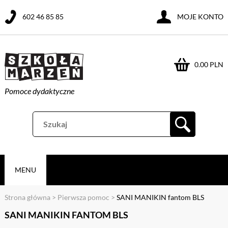
602 46 85 85
MOJE KONTO
0.00 PLN
Pomoce dydaktyczne
MENU
Strona główna
>
Pierwsza pomoc
>
SANI MANIKIN fantom BLS
SANI MANIKIN FANTOM BLS