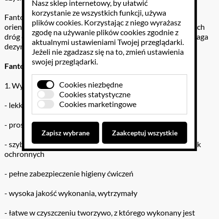
Nasz sklep internetowy, by ułatwić
korzystanie ze wszystkich funkcji, używa
Fantom posiada ruchomą głowę, anatomiczne punkty
plików cookies
. Korzystając z niego wyrażasz
orientacyjne oraz bardzo higieniczny system jednorazowych
zgodę na używanie plików cookies zgodnie z
dróg oddechowych (worki/maski), – dzięki czemu nie wymaga
aktualnymi ustawieniami Twojej przeglądarki.
dezynfekcji i czyszczenia.
Jeżeli nie zgadzasz się na to, zmień ustawienia
swojej przeglądarki.
Fantom SANI MANIKIN
to:
Cookies niezbędne
1. Wygoda użytkowania i redukcja kosztów:
Cookies statystyczne
Cookies marketingowe
- lekki i łatwy w transporcie i użytkowaniu
- prosta konstrukcja
Zapisz wybrane
Zaakceptuj wszystkie
- szybka, bezproblemowa zmiana jednorazowych maseczek
ochronnych
- pełne zabezpieczenie higieny ćwiczeń
- wysoka jakość wykonania, wytrzymały
- łatwe w czyszczeniu tworzywo, z którego wykonany jest