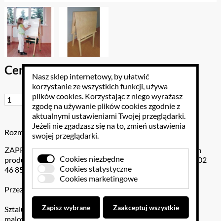
Cena brutto: 908.97 PLN
Nasz sklep internetowy, by ułatwić
korzystanie ze wszystkich funkcji, używa
plików cookies
. Korzystając z niego wyrażasz
Do koszyka
zgodę na używanie plików cookies zgodnie z
aktualnymi ustawieniami Twojej przeglądarki.
Jeżeli nie zgadzasz się na to, zmień ustawienia
Rozmiar: po złożeniu:wys.124cm,szer.70cm,gr.8cm
swojej przeglądarki.
ZAPROPONUJ SWÓJ RABAT - jeżeli znaleźli Państwo ten
Cookies niezbędne
produkt w niższej cenie , proszę o informację pod numer 602
Cookies statystyczne
46 85 85 lub na e-maila szkola-marzen@wp.pl
Cookies marketingowe
Przeznaczenie:
Zapisz wybrane
Zaakceptuj wszystkie
Sztaluga służy do samodzielnego nauczania rysunku i
malowania w przedszkolu, oraz szkole podstawowej.