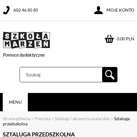
602 46 85 85
MOJE KONTO
0.00 PLN
Pomoce dydaktyczne
MENU
Strona główna
>
Plastyka
>
Sztalugi i akcesoria malarskie
>
Sztaluga
przedszkolna
SZTALUGA PRZEDSZKOLNA