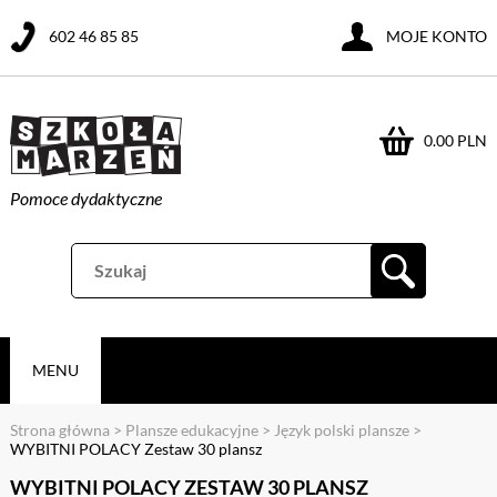
602 46 85 85
MOJE KONTO
0.00 PLN
Pomoce dydaktyczne
MENU
Strona główna
>
Plansze edukacyjne
>
Język polski plansze
>
WYBITNI POLACY Zestaw 30 plansz
WYBITNI POLACY ZESTAW 30 PLANSZ