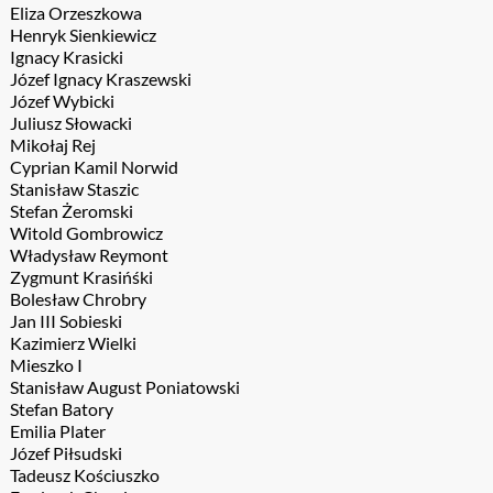
Eliza Orzeszkowa
Henryk Sienkiewicz
Ignacy Krasicki
Józef Ignacy Kraszewski
Józef Wybicki
Juliusz Słowacki
Mikołaj Rej
Cyprian Kamil Norwid
Stanisław Staszic
Stefan Żeromski
Witold Gombrowicz
Władysław Reymont
Zygmunt Krasińśki
Bolesław Chrobry
Jan III Sobieski
Kazimierz Wielki
Mieszko I
Stanisław August Poniatowski
Stefan Batory
Emilia Plater
Józef Piłsudski
Tadeusz Kościuszko