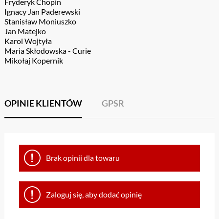
Fryderyk Chopin
Ignacy Jan Paderewski
Stanisław Moniuszko
Jan Matejko
Karol Wojtyła
Maria Skłodowska - Curie
Mikołaj Kopernik
OPINIE KLIENTÓW
GPSR
Brak opinii dla towaru
Zaloguj się, aby dodać opinię