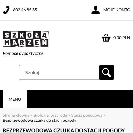
602 46 85 85
MOJE KONTO
0.00 PLN
Pomoce dydaktyczne
MENU
Strona główna
>
Biologia, przyroda
>
Stacja pogodowa
>
Bezprzewodowa czujka do stacji pogody
BEZPRZEWODOWA CZUJKA DO STACJI POGODY