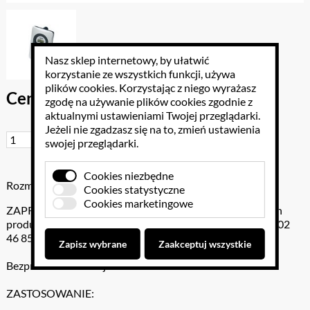
Nasz sklep internetowy, by ułatwić
korzystanie ze wszystkich funkcji, używa
plików cookies
. Korzystając z niego wyrażasz
Cena brutto: 59.04 PLN
zgodę na używanie plików cookies zgodnie z
aktualnymi ustawieniami Twojej przeglądarki.
Jeżeli nie zgadzasz się na to, zmień ustawienia
Do koszyka
swojej przeglądarki.
Cookies niezbędne
Rozmiar: .
Cookies statystyczne
Cookies marketingowe
ZAPROPONUJ SWÓJ RABAT - jeżeli znaleźli Państwo ten
produkt w niższej cenie , proszę o informację pod numer 602
46 85 85 lub na e-maila szkola-marzen@wp.pl
Zapisz wybrane
Zaakceptuj wszystkie
Bezprzewodowa czujka
ZASTOSOWANIE: