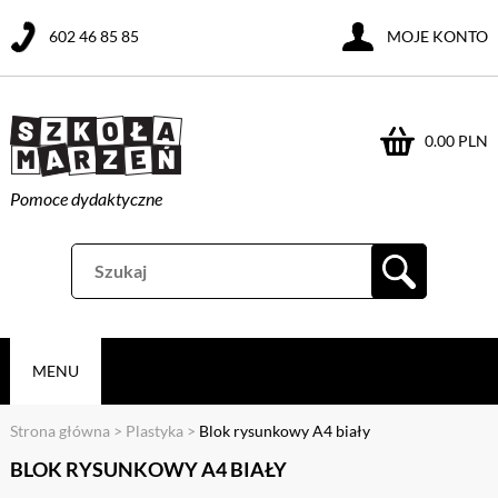
602 46 85 85
MOJE KONTO
0.00 PLN
Pomoce dydaktyczne
MENU
Strona główna
>
Plastyka
>
Blok rysunkowy A4 biały
BLOK RYSUNKOWY A4 BIAŁY