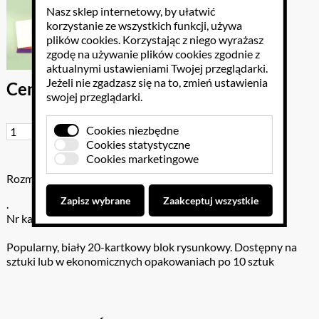
Nasz sklep internetowy, by ułatwić
korzystanie ze wszystkich funkcji, używa
plików cookies
. Korzystając z niego wyrażasz
zgodę na używanie plików cookies zgodnie z
aktualnymi ustawieniami Twojej przeglądarki.
Jeżeli nie zgadzasz się na to, zmień ustawienia
Cena brutto: 2.46 PLN
swojej przeglądarki.
Cookies niezbędne
Do koszyka
Cookies statystyczne
Cookies marketingowe
Rozmiar: .
Zapisz wybrane
Zaakceptuj wszystkie
.
Nr katalogowy: 300-1404
Popularny, biały 20-kartkowy blok rysunkowy. Dostępny na
sztuki lub w ekonomicznych opakowaniach po 10 sztuk