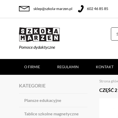
sklep@szkola-marzen.pl
602 46 85 85
Pomoce dydaktyczne
O FIRMIE
REGULAMIN
KONTAKT
Strona głó
KATEGORIE
CZĘŚĆ 
Plansze edukacyjne
Tablice szkolne magnetyczne