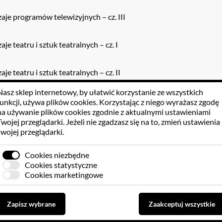
aje programów telewizyjnych – cz. III
aje teatru i sztuk teatralnych – cz. I
je teatru i sztuk teatralnych – cz. II
Nasz sklep internetowy, by ułatwić korzystanie ze wszystkich
ralne środki wyrazu
funkcji, używa
plików cookies
. Korzystając z niego wyrażasz zgodę
na używanie plików cookies zgodnie z aktualnymi ustawieniami
Twojej przeglądarki. Jeżeli nie zgadzasz się na to, zmień ustawienia
swojej przeglądarki.
 KLIENTÓW
GPSR
Cookies niezbędne
Cookies statystyczne
Cookies marketingowe
Zapisz wybrane
Zaakceptuj wszystkie
Brak opinii dla towaru