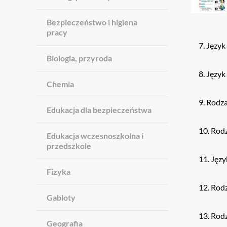
Bezpieczeństwo i higiena
pracy
Język 
Biologia, przyroda
Język 
Chemia
Rodzaj
Edukacja dla bezpieczeństwa
Rodz
Edukacja wczesnoszkolna i
przedszkole
Języ
Fizyka
Rodz
Gabloty
Rodz
Geografia