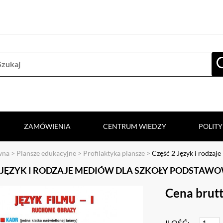
ZAMÓWIENIA
CENTRUM WIEDZY
POLIT
wna
>
Plansze edukacyjne
>
Profilaktyka plansze
>
Część 2 Język i rodzaj
2 JĘZYK I RODZAJE MEDIÓW DLA SZKOŁY PODSTAW
Cena brutt
ILOŚĆ: