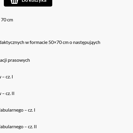
x 70 cm
ydaktycznych w formacie 50×70 cm o następująych
acji prasowych
– cz. I
– cz. II
abularnego – cz. I
abularnego – cz. II