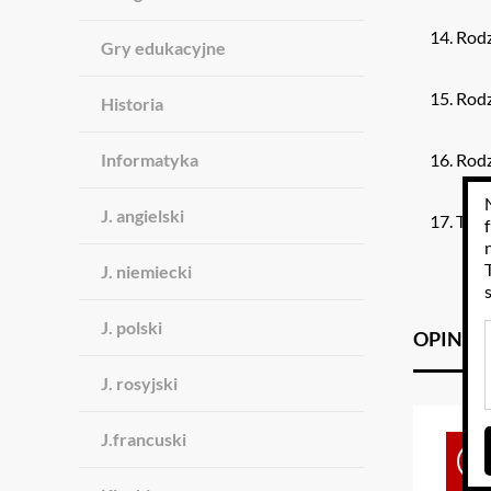
Rodz
Gry edukacyjne
Rodz
Historia
Informatyka
Rodza
J. angielski
Teat
J. niemiecki
J. polski
OPINIE
J. rosyjski
J.francuski