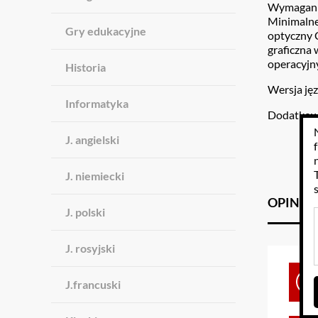
Wymagani
Minimalne
Gry edukacyjne
optyczny 
graficzna
operacyj
Historia
Wersja ję
Informatyka
Dodatkowe 
J. angielski
J. niemiecki
OPINIE
J. polski
J. rosyjski
J.francuski