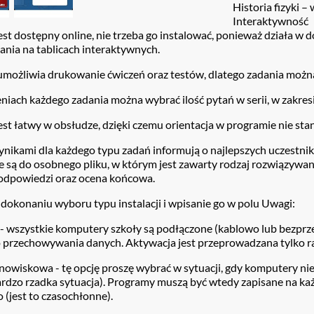
Historia fizyki – 
Interaktywność
st dostępny online, nie trzeba go instalować, ponieważ działa w d
ania na tablicach interaktywnych.
 umożliwia drukowanie ćwiczeń oraz testów, dlatego zadania mo
iach każdego zadania można wybrać ilość pytań w serii, w zakresi
st łatwy w obsłudze, dzięki czemu orientacja w programie nie stano
ynikami dla każdego typu zadań informują o najlepszych uczestni
są do osobnego pliku, w którym jest zawarty rodzaj rozwiązywane
odpowiedzi oraz ocena końcowa.
dokonaniu wyboru typu instalacji i wpisanie go w polu Uwagi:
 - wszystkie komputery szkoły są podłączone (kablowo lub bezprze
o przechowywania danych. Aktywacja jest przeprowadzana tylko r
nowiskowa - tę opcję proszę wybrać w sytuacji, gdy komputery nie 
ardzo rzadka sytuacja). Programy muszą być wtedy zapisane na k
(jest to czasochłonne).