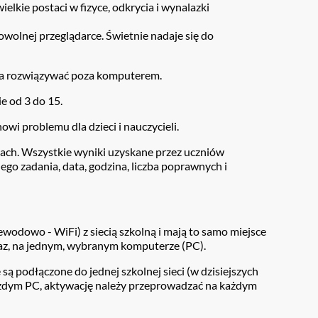
wielkie postaci w fizyce, odkrycia i wynalazki
owolnej przeglądarce. Świetnie nadaje się do
żna rozwiązywać poza komputerem.
e od 3 do 15.
wi problemu dla dzieci i nauczycieli.
kach. Wszystkie wyniki uzyskane przez uczniów
go zadania, data, godzina, liczba poprawnych i
wodowo - WiFi) z siecią szkolną i mają to samo miejsce
az, na jednym, wybranym komputerze (PC).
są podłączone do jednej szkolnej sieci (w dzisiejszych
ażdym PC, aktywację należy przeprowadzać na każdym