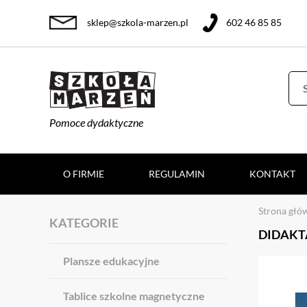
sklep@szkola-marzen.pl
602 46 85 85
Pomoce dydaktyczne
O FIRMIE
REGULAMIN
KONTAKT
Strona głó
KATEGORIE
DIDAKTA
Plansze edukacyjne
Tablice szkolne magnetyczne