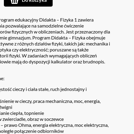
rogram edukacyjny Didakta – Fizyka 1 zawiera
nia pozwalające na samodzielne ćwiczenie
rów fizycznych w obliczeniach. Jest przeznaczony dla
omie gimnazjum. Program Didakta – Fizyka obejmuje
tywne z różnych działów fizyki, takich jak: mechanika i
optyka czy elektryczność; poruszane są także
storii fizyki. W zadaniach wymagających obliczeń
iowie mają do dyspozycji kalkulator oraz brudnopis.
ne:
tość cieczy i ciała stałe, ruch jednostajny i
śnienie w cieczy, praca mechaniczna, moc, energia,
źwigni
anie ciepła, topnienie
 zwierciadle, obraz w soczewce
 – prawo Ohma, energia elektryczna, moc elektryczna,
noległe połączenie odbiorników