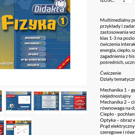
Multimedialny p
przykłady i zada
zastosowania wzo
klas 1-3 na pozi
ćwiczenia interak
energia, ciepło, 
zagadnienia z hi
pośrednich, uczn
Ćwiczenie
Działy tematycz
Mechanika 1 – gęs
niejednostajny
Mechanika 2 – ci
równowaga na d
Ciepło - pochłani
Optyka – obraz w
Prąd elektryczny
szeregowe i rów