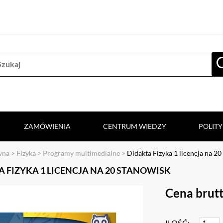
ZAMÓWIENIA
CENTRUM WIEDZY
POLIT
wna
>
Fizyka
>
Programy multimedialne
>
Didakta Fizyka 1 licencja na 20
 FIZYKA 1 LICENCJA NA 20 STANOWISK
Cena brutt
ILOŚĆ: