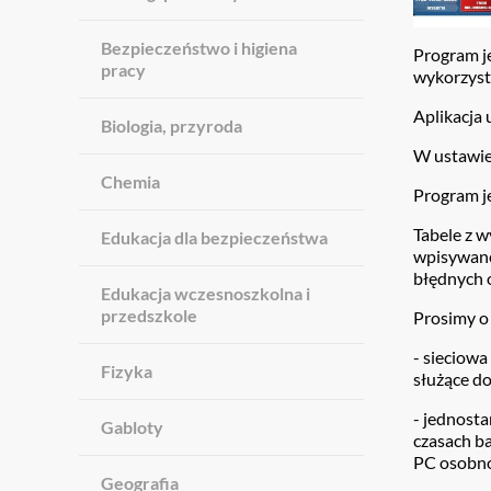
Bezpieczeństwo i higiena
Program je
pracy
wykorzyst
Aplikacja
Biologia, przyroda
W ustawien
Chemia
Program je
Tabele z w
Edukacja dla bezpieczeństwa
wpisywane 
błędnych 
Edukacja wczesnoszkolna i
przedszkole
Prosimy o 
- sieciowa
Fizyka
służące d
- jednosta
Gabloty
czasach b
PC osobno 
Geografia