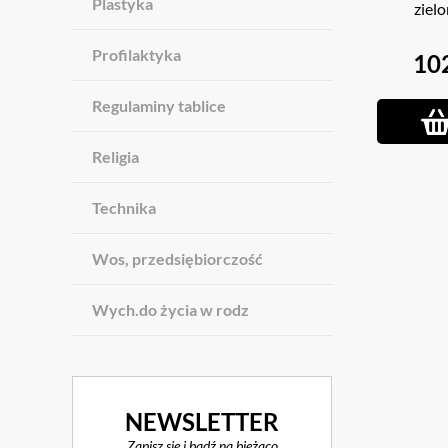
Plastyka
ziel
Profilaktyka
10
Regulaminy tablice
Religia
Technika
Wos, przedsiębiorczość
Wych.do życia w rodz
NEWSLETTER
Zapisz się i bądź na bieżąco