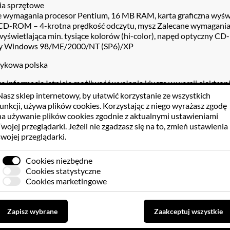
a sprzętowe
 wymagania procesor Pentium, 16 MB RAM, karta graficzna wyświet
CD-ROM – 4-krotna prędkość odczytu, mysz Zalecane wymagania 
 wyświetlająca min. tysiące kolorów (hi-color), napęd optyczny 
ny Windows 98/ME/2000/NT (SP6)/XP
zykowa polska
informacje Istnieje możliwość wysłania klucza w wersji elektroni
Nasz sklep internetowy, by ułatwić korzystanie ze wszystkich
funkcji, używa
plików cookies
. Korzystając z niego wyrażasz zgodę
na używanie plików cookies zgodnie z aktualnymi ustawieniami
Twojej przeglądarki. Jeżeli nie zgadzasz się na to, zmień ustawienia
swojej przeglądarki.
 KLIENTÓW
GPSR
Cookies niezbędne
Cookies statystyczne
Cookies marketingowe
Brak opinii dla towaru
Zapisz wybrane
Zaakceptuj wszystkie