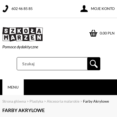
602 46 85 85
MOJE KONTO
0.00 PLN
Pomoce dydaktyczne
MENU
Strona główna
>
Plastyka
>
Akcesoria malarskie
>
Farby Akrylowe
FARBY AKRYLOWE