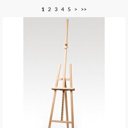
1
2
3
4
5
>
>>