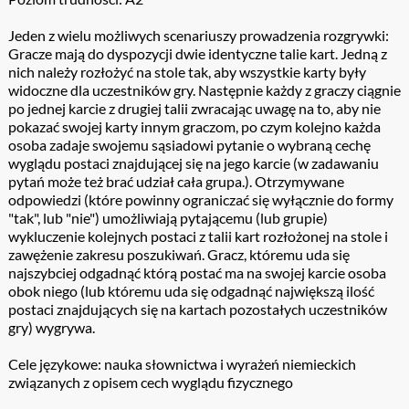
Jeden z wielu możliwych scenariuszy prowadzenia rozgrywki:
Gracze mają do dyspozycji dwie identyczne talie kart. Jedną z
nich należy rozłożyć na stole tak, aby wszystkie karty były
widoczne dla uczestników gry. Następnie każdy z graczy ciągnie
po jednej karcie z drugiej talii zwracając uwagę na to, aby nie
pokazać swojej karty innym graczom, po czym kolejno każda
osoba zadaje swojemu sąsiadowi pytanie o wybraną cechę
wyglądu postaci znajdującej się na jego karcie (w zadawaniu
pytań może też brać udział cała grupa.). Otrzymywane
odpowiedzi (które powinny ograniczać się wyłącznie do formy
"tak", lub "nie") umożliwiają pytającemu (lub grupie)
wykluczenie kolejnych postaci z talii kart rozłożonej na stole i
zawężenie zakresu poszukiwań. Gracz, któremu uda się
najszybciej odgadnąć którą postać ma na swojej karcie osoba
obok niego (lub któremu uda się odgadnąć największą ilość
postaci znajdujących się na kartach pozostałych uczestników
gry) wygrywa.
Cele językowe: nauka słownictwa i wyrażeń niemieckich
związanych z opisem cech wyglądu fizycznego