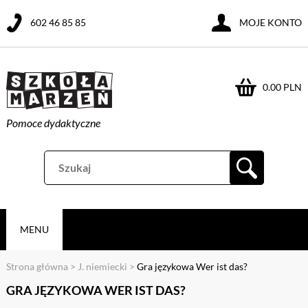
602 46 85 85
MOJE KONTO
0.00 PLN
Pomoce dydaktyczne
MENU
Strona główna
>
J. niemiecki
>
Gra językowa Wer ist das?
GRA JĘZYKOWA WER IST DAS?