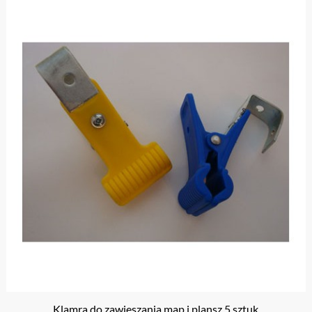
Klamra do zawieszania map i plansz 5 sztuk