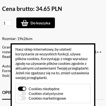
Cena brutto: 34.65 PLN
Do koszyka
Rozmiar: 19x26cm
Grammar Reference B1+ Answer Key - to zeszyt z
Nasz sklep internetowy, by ułatwić
rozwiązaniami do ćwiczeń z książki Grammar Reference B1+ +
korzystanie ze wszystkich funkcji, używa
Reader + CD audio
plików cookies
. Korzystając z niego wyrażasz
zgodę na używanie plików cookies zgodnie z
Autor: Gabrielle Hodson-Hirst
aktualnymi ustawieniami Twojej przeglądarki.
Format: 19x26cm
Jeżeli nie zgadzasz się na to, zmień ustawienia
Ilość stron: 15
swojej przeglądarki.
Cookies niezbędne
OPINIE KLIENTÓW
GPSR
Cookies statystyczne
Cookies marketingowe