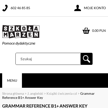
602 46 85 85
MOJE KONTO
0.00 PLN
Pomoce dydaktyczne
MENU
Strona główna
>
J. angielski
>
Książki ćwiczenia cd
>
Grammar
Reference B1+ Answer Key
GRAMMAR REFERENCE B1+ ANSWER KEY