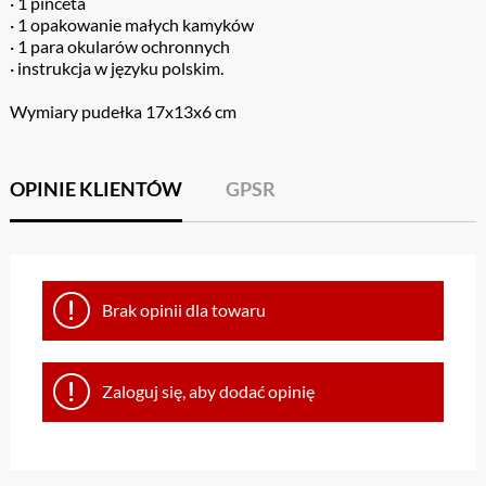
· 1 pinceta
· 1 opakowanie małych kamyków
· 1 para okularów ochronnych
· instrukcja w języku polskim.
Wymiary pudełka 17x13x6 cm
OPINIE KLIENTÓW
GPSR
Brak opinii dla towaru
Zaloguj się, aby dodać opinię