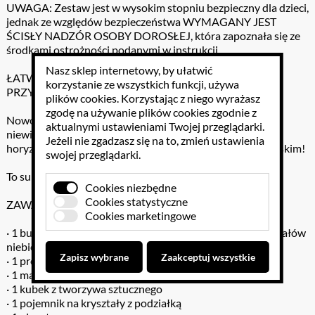
UWAGA: Zestaw jest w wysokim stopniu bezpieczny dla dzieci,
jednak ze względów bezpieczeństwa WYMAGANY JEST
ŚCISŁY NADZÓR OSOBY DOROSŁEJ, która zapoznała się ze
środkami ostrożności podanymi w instrukcji.
Nasz sklep internetowy, by ułatwić
ŁATWE DO NAUKI… ŁATWE DO WYKONANIA I
korzystanie ze wszystkich funkcji, używa
PRZYSWOJENIA WIEDZY…
plików cookies
. Korzystając z niego wyrażasz
zgodę na używanie plików cookies zgodnie z
Nowoczesne doświadczenie dla dzieci! Nie przegap tego
aktualnymi ustawieniami Twojej przeglądarki.
niewiarygodnego eksperymentu, który poszerzy Twoje
Jeżeli nie zgadzasz się na to, zmień ustawienia
horyzonty! Wyhoduj wspaniały kryształ w kolorze niebieskim!
swojej przeglądarki.
To super zabawa! BAW SIĘ I UCZ JEDNOCZEŚNIE!
Cookies niezbędne
Cookies statystyczne
ZAWARTOŚĆ:
Cookies marketingowe
· 1 butelka z odczynnikiem chemicznym do hodowli kryształów
niebieskich
Zapisz wybrane
Zaakceptuj wszystkie
· 1 pręcik do mieszania
· 1 małe szkło powiększające
· 1 kubek z tworzywa sztucznego
· 1 pojemnik na kryształy z podziałką