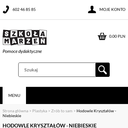
602 46 85 85
MOJE KONTO
0.00 PLN
Pomoce dydaktyczne
MENU
Strona główna
>
Plastyka
>
Zrób to sam
>
Hodowle Kryształów -
Niebieskie
HODOWLE KRYSZTAŁÓW - NIEBIESKIE