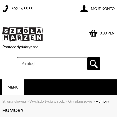
602 46 85 85
MOJE KONTO
0.00 PLN
Pomoce dydaktyczne
MENU
Strona główna
>
Wych.do życia w rodz
>
Gry planszowe
>
Humory
HUMORY