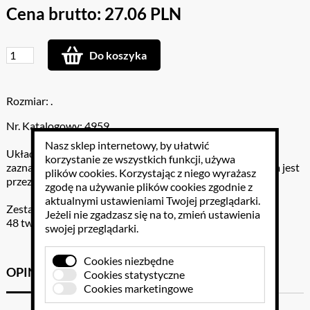
Cena brutto: 27.06 PLN
Do koszyka
Rozmiar: .
Nr. Katalogowy: 4959
Nasz sklep internetowy, by ułatwić
Układanka edukacyjna dla najmłodszych ma na celu
korzystanie ze wszystkich funkcji, używa
zaznajomienie dzieci z różnymi stanami uczuć i emocji. Gra jest
plików cookies
. Korzystając z niego wyrażasz
przeznaczona dla 2 osób.
zgodę na używanie plików cookies zgodnie z
aktualnymi ustawieniami Twojej przeglądarki.
Zestaw gry zawiera:
Jeżeli nie zgadzasz się na to, zmień ustawienia
48 twardych plakietek o wymiarach 7,5x7,5 cm
swojej przeglądarki.
Cookies niezbędne
OPINIE KLIENTÓW
GPSR
Cookies statystyczne
Cookies marketingowe