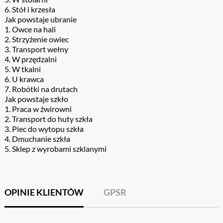
6. Stół i krzesła
Jak powstaje ubranie
1. Owce na hali
2. Strzyżenie owiec
3. Transport wełny
4. W przędzalni
5. W tkalni
6. U krawca
7. Robótki na drutach
Jak powstaje szkło
1. Praca w żwirowni
2. Transport do huty szkła
3. Piec do wytopu szkła
4. Dmuchanie szkła
5. Sklep z wyrobami szklanymi
OPINIE KLIENTÓW
GPSR