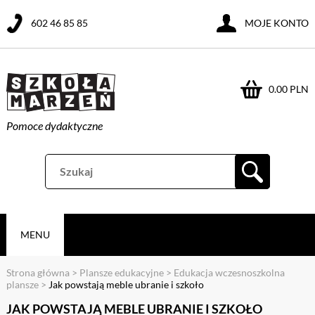
602 46 85 85
MOJE KONTO
0.00 PLN
Pomoce dydaktyczne
MENU
Strona główna
>
Plansze edukacyjne
>
Edukacja wczesnoszkolna
plansze
>
Jak powstają meble ubranie i szkoło
JAK POWSTAJĄ MEBLE UBRANIE I SZKOŁO