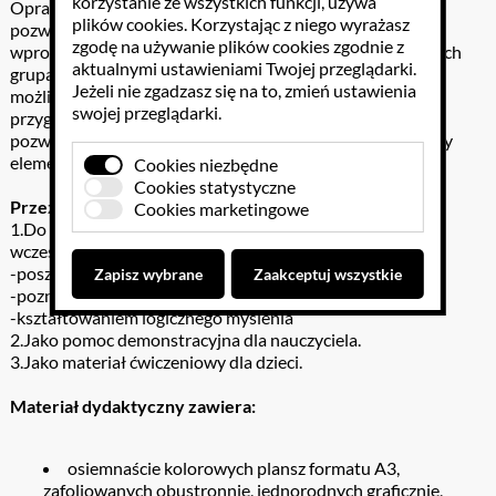
korzystanie ze wszystkich funkcji, używa
Opracowane wyrazy i wyrażenia do wszystkich ilustracji
plików cookies
. Korzystając z niego wyrażasz
pozwalają na kojarzenie obrazka z wyrazem, umożliwiają
zgodę na używanie plików cookies zgodnie z
wprowadzanie ćwiczeń z czytania globalnego we wszystkich
aktualnymi ustawieniami Twojej przeglądarki.
grupach wiekowych. Materiały do drukowania stwarzają
Jeżeli nie zgadzasz się na to, zmień ustawienia
możliwość wprowadzania ciekawych ćwiczeń manualnych
swojej przeglądarki.
przygotowujących do nauki pisania. Zastosowana grafika
pozwala na wykorzystanie plansz jako ciekawy i oryginalny
element wystroju sal dydaktycznych.
Cookies niezbędne
Cookies statystyczne
Przeznaczenie:
Cookies marketingowe
1.Do wykorzystania w edukacji przedszkolnej i
wczesnoszkolnej przy realizacji zagadnień związanych z:
-poszerzaniem i bogaceniem wiedzy na temat otoczenia
Zapisz wybrane
Zaakceptuj wszystkie
-poznawaniem podstawowych praw rządzących przyrodą
-kształtowaniem logicznego myślenia
2.Jako pomoc demonstracyjna dla nauczyciela.
3.Jako materiał ćwiczeniowy dla dzieci.
Materiał dydaktyczny zawiera:
osiemnaście kolorowych plansz formatu A3,
zafoliowanych obustronnie, jednorodnych graficznie,