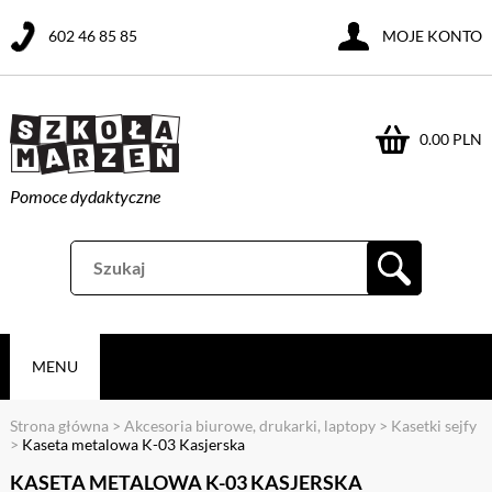
602 46 85 85
MOJE KONTO
0.00 PLN
Pomoce dydaktyczne
MENU
Strona główna
>
Akcesoria biurowe, drukarki, laptopy
>
Kasetki sejfy
>
Kaseta metalowa K-03 Kasjerska
KASETA METALOWA K-03 KASJERSKA