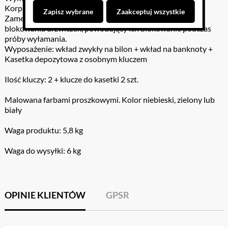
Korpus wykonany z blachy stalowej o gr. 0,8 mm
Zapisz wybrane
Zaakceptuj wszystkie
Zamek typu Euro-Locks wyposażony w unikalny system
blokowania drzwiczek, powodujący ich blokowanie podczas
próby wyłamania.
Wyposażenie: wkład zwykły na bilon + wkład na banknoty +
Kasetka depozytowa z osobnym kluczem
Ilość kluczy: 2 + klucze do kasetki 2 szt.
Malowana farbami proszkowymi. Kolor niebieski, zielony lub
biały
Waga produktu: 5,8 kg
Waga do wysyłki: 6 kg
OPINIE KLIENTÓW
GPSR