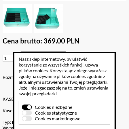
Cena brutto: 369.00 PLN
Do koszyka
Nasz sklep internetowy, by ułatwić
korzystanie ze wszystkich funkcji, używa
plików cookies
. Korzystając z niego wyrażasz
zgodę na używanie plików cookies zgodnie z
Rozmiar: 350 mm x 245 mm x 120 mm
aktualnymi ustawieniami Twojej przeglądarki.
.
Jeżeli nie zgadzasz się na to, zmień ustawienia
swojej przeglądarki.
KASETA KASJERSKA K-03
Cookies niezbędne
Kaseta do zastosowań biurowych. Wyrób nieatestowany.
Cookies statystyczne
Cookies marketingowe
Typ: K-03
Wymiary zew.: 350x245x120 mm (dł. x szer. x wys.)