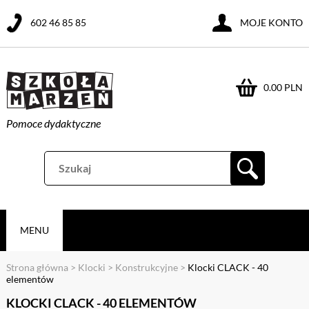
602 46 85 85
MOJE KONTO
0.00 PLN
Pomoce dydaktyczne
MENU
Strona główna
>
Klocki
>
Konstrukcyjne
>
Klocki CLACK - 40
elementów
KLOCKI CLACK - 40 ELEMENTÓW