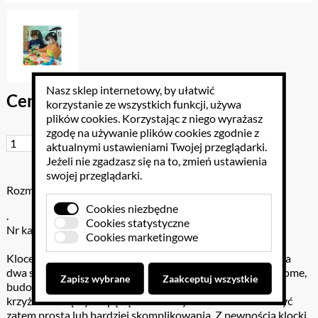
Nasz sklep internetowy, by ułatwić
Cena brutto: 68.88 PLN
korzystanie ze wszystkich funkcji, używa
plików cookies
. Korzystając z niego wyrażasz
zgodę na używanie plików cookies zgodnie z
Do koszyka
aktualnymi ustawieniami Twojej przeglądarki.
Jeżeli nie zgadzasz się na to, zmień ustawienia
swojej przeglądarki.
Rozmiar: .
Cookies niezbędne
.
Cookies statystyczne
Nr katalogowy: 030-8210
Cookies marketingowe
Klocek CLACK jest duży i łączy się z kolejnym w łańcuch na
dwa sposoby. Ponieważ dodatkowo złączenie to jest ruchome,
Zapisz wybrane
Zaakceptuj wszystkie
budowany łańcuch możemy skręcać pod różnym kątem,
krzyżować i łączyć w pętlę. Zabawa tymi klockami może być
zatem prosta lub bardziej skomplikowania. Z pewnością klocki