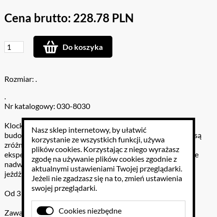
Cena brutto: 228.78 PLN
Do koszyka
Rozmiar: .
.
Nr katalogowy: 030-8030
Klocki o najmniejszym rozmiarze umożliwiają kreatywne
Nasz sklep internetowy, by ułatwić
budowanie przedszkolakom. Kształty i wielkości klocków są
korzystanie ze wszystkich funkcji, używa
zróżnicowane, co zachęca dzieci do tworzenia i
plików cookies
. Korzystając z niego wyrażasz
eksperymentowania. Dodatkowo do zestawu są dołączone
zgodę na używanie plików cookies zgodnie z
nadwozia, podwozia i koła, które umożliwiają złożenie
aktualnymi ustawieniami Twojej przeglądarki.
jeżdżących pojazdów.
Jeżeli nie zgadzasz się na to, zmień ustawienia
swojej przeglądarki.
Od 3 lat
Cookies niezbędne
Zawartość: 1430 elementów - w szarym kartonie