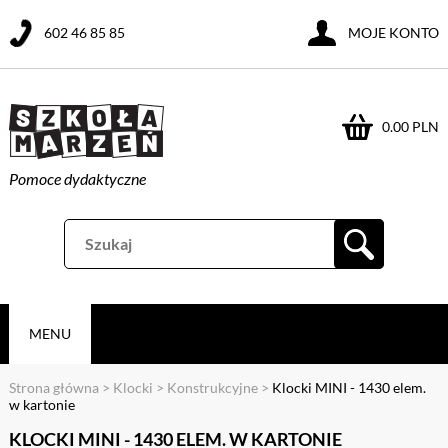
602 46 85 85
MOJE KONTO
0.00 PLN
Pomoce dydaktyczne
MENU
Strona główna
>
Klocki
>
Konstrukcyjne
>
Klocki MINI - 1430 elem.
w kartonie
KLOCKI MINI - 1430 ELEM. W KARTONIE