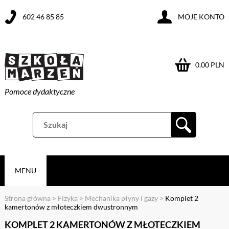
602 46 85 85
MOJE KONTO
0.00 PLN
Pomoce dydaktyczne
MENU
Strona główna
>
Fizyka
>
Mechanika płyny i gazy
>
Komplet 2
kamertonów z młoteczkiem dwustronnym
KOMPLET 2 KAMERTONÓW Z MŁOTECZKIEM