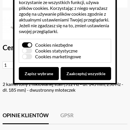
korzystanie ze wszystkich funkcji, używa
plików cookies
. Korzystając z niego wyrażasz
zgodę na używanie plików cookies zgodnie z
aktualnymi ustawieniami Twojej przeglądarki.
Jeżeli nie zgadzasz się na to, zmień ustawienia
swojej przeglądarki.
Cookies niezbędne
Cena brutto: 68.88 PLN
Cookies statystyczne
Cookies marketingowe
Do koszyka
Zapisz wybrane
Zaakceptuj wszystkie
2 kamertony z niklowanej stali (512 Hz - dł. 145 mm, 256 Hz -
dł. 185 mm) - dwustronny młoteczek
OPINIE KLIENTÓW
GPSR