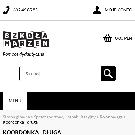
602 46 85 85
MOJE KONTO
0.00 PLN
Pomoce dydaktyczne
MENU
Strona główna
>
Sprzęt sportowy i rehabilitacyjny
>
Równowaga
>
Koordonka - długa
KOORDONKA - DŁUGA