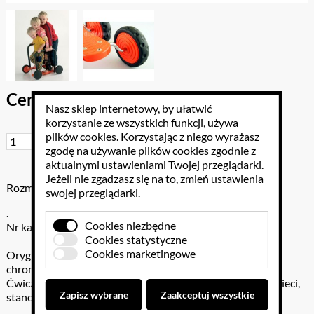
Cena brutto: 528.90 PLN
Nasz sklep internetowy, by ułatwić
korzystanie ze wszystkich funkcji, używa
plików cookies
. Korzystając z niego wyrażasz
Do koszyka
zgodę na używanie plików cookies zgodnie z
aktualnymi ustawieniami Twojej przeglądarki.
Jeżeli nie zgadzasz się na to, zmień ustawienia
Rozmiar: 53 x 48 cm
swojej przeglądarki.
.
Cookies niezbędne
Nr katalogowy: 360-1120
Cookies statystyczne
Cookies marketingowe
Oryginalny pojazd najwyższej jakości - trwałe tworzywo,
chromowane pręty średnica 14 mm i gumowe opony.
Ćwiczenia na koordonce wspaniale rozwijają motorykę dzieci,
Zapisz wybrane
Zaakceptuj wszystkie
stanowiąc również doskonały przyrząd do rehabilitacji.