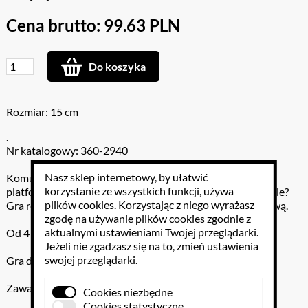
Cena brutto: 99.63 PLN
Do koszyka
Rozmiar: 15 cm
.
Nr katalogowy: 360-2940
Nasz sklep internetowy, by ułatwić
Komu uda się wykonać okrążenie piłeczki po obwodzie
korzystanie ze wszystkich funkcji, używa
platformy? Komu uda się to dwa razy, a piłeczka nie spadnie?
plików cookies
. Korzystając z niego wyrażasz
Gra rozwija koncentrację i koordynację wzrokowo-ruchową.
zgodę na używanie plików cookies zgodnie z
aktualnymi ustawieniami Twojej przeglądarki.
Od 4 lat
Jeżeli nie zgadzasz się na to, zmień ustawienia
swojej przeglądarki.
Gra dla 1-2 dzieci
Zawartość: 2 platformy z uchwytem (śr. 15 cm) - 2 piłeczki
Cookies niezbędne
Cookies statystyczne