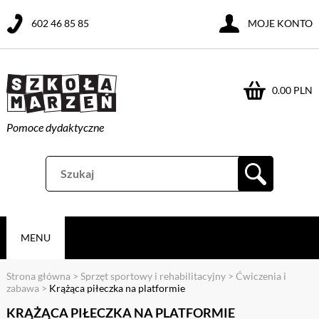
602 46 85 85
MOJE KONTO
0.00 PLN
Pomoce dydaktyczne
MENU
Strona główna
>
Sprzęt sportowy i rehabilitacyjny
>
Ćwiczenia i
zabawa
>
Krążąca piłeczka na platformie
KRĄŻĄCA PIŁECZKA NA PLATFORMIE